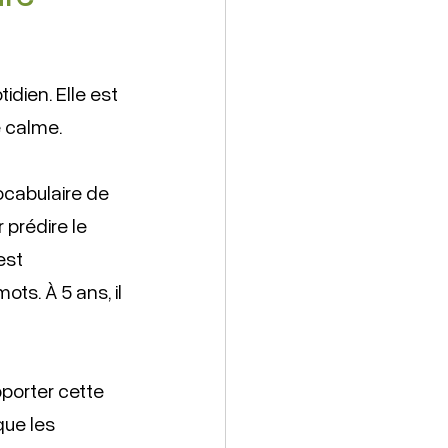
idien. Elle est 
 calme. 
cabulaire de 
prédire le 
est 
s. À 5 ans, il 
pporter cette 
que les 