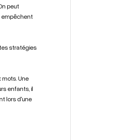
On peut 
ci empêchent 
tes stratégies 
x mots. Une 
rs enfants, il 
 lors d'une 