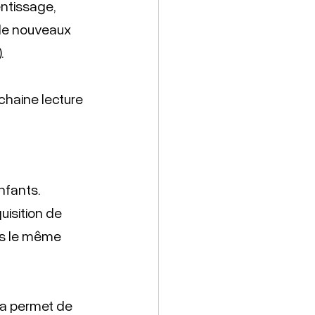
ntissage, 
 de nouveaux 
. 
chaine lecture 
nfants. 
isition de 
is le même 
ela permet de 