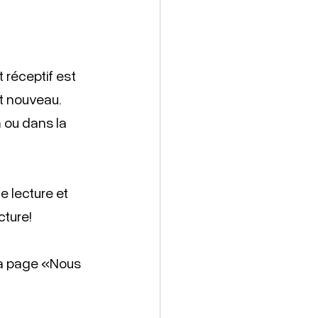
 réceptif est 
t nouveau. 
m ou dans la 
 lecture et 
ture! 
 la page «Nous 