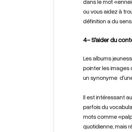
dans le mot «enneigé
ou vous aidez à trou
définition a du sens 
4- S'aider du con
Les albums jeunesse
pointer les images 
un synonyme  d'une
Il est intéressant a
parfois du vocabulair
mots comme «palpit
quotidienne, mais ré