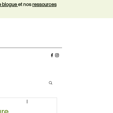
de blogue
et nos
ressources
ure