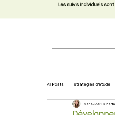
Les suivis individuels so
All Posts
stratégies d'étude
Marie-Pier B.Charti
Développer 