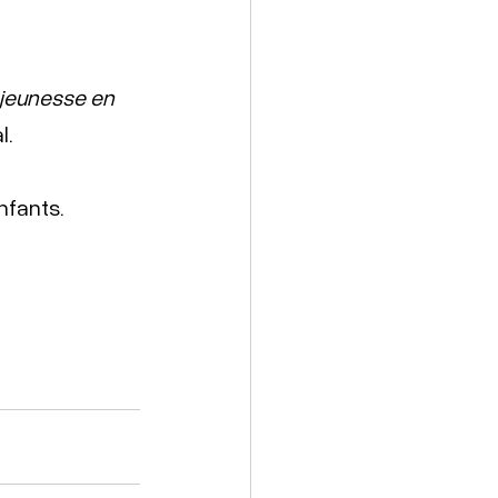
e jeunesse en 
. 
nfants. 