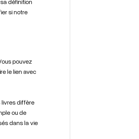
sa définition 
er si notre 
 Vous pouvez 
e le lien avec 
ivres diffère 
imple ou de 
és dans la vie 