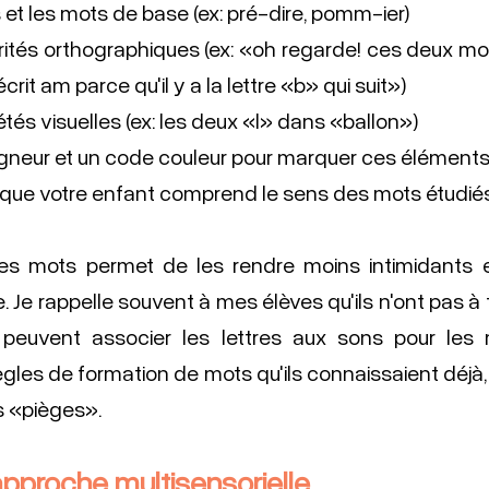
s et les mots de base (ex: pré-dire, pomm-ier)
arités orthographiques (ex: «oh regarde! ces deux mo
crit am parce qu'il y a la lettre «b» qui suit»)
étés visuelles (ex: les deux «l» dans «ballon») 
rligneur et un code couleur pour marquer ces éléments
que votre enfant comprend le sens des mots étudiés
s mots permet de les rendre moins intimidants et d
. Je rappelle souvent à mes élèves qu'ils n'ont pas à
 peuvent associer les lettres aux sons pour les m
ègles de formation de mots qu'ils connaissaient déjà, p
s «pièges». 
 approche multisensorielle