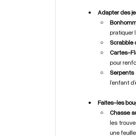
Adapter des je
Bonhomm
pratiquer 
Scrabble 
Cartes-Fl
pour renfo
Serpents 
l’enfant d
Faites-les bou
Chasse au
les trouver
une feuill