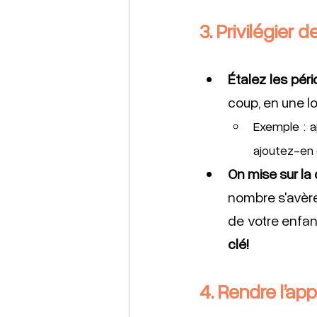
3. Privilégier
Étalez les péri
coup, en une l
Exemple : a
ajoutez-en
On mise sur la 
nombre s'avère
de votre enfant
clé! 
4. Rendre l’a