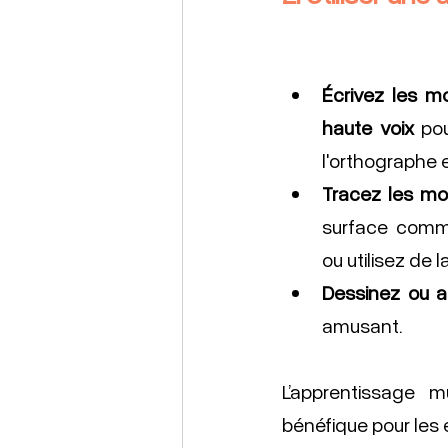
Écrivez les m
haute voix
 pou
l'orthographe et
Tracez les mo
surface comme
ou utilisez de 
Dessinez ou 
amusant.
L’apprentissage m
bénéfique pour les 