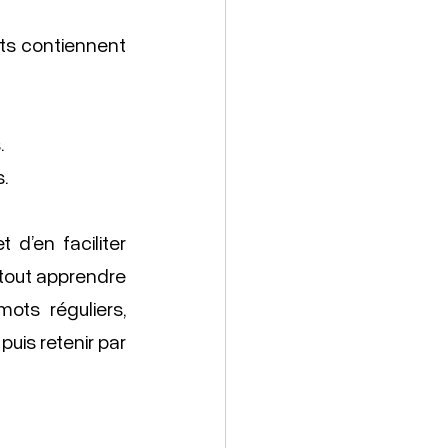
ts contiennent 
.
.
’en faciliter 
 tout apprendre 
ots réguliers, 
uis retenir par 