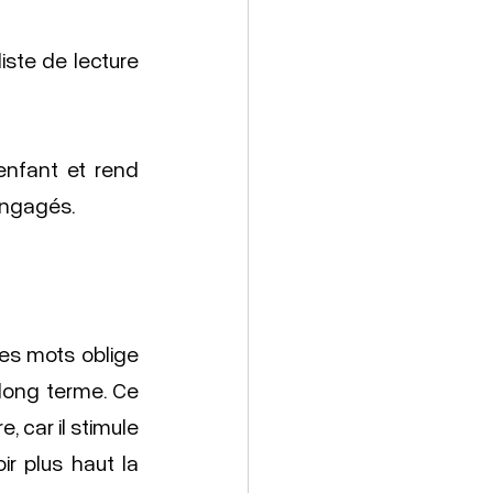
iste de lecture 
enfant et rend 
engagés. 
es mots oblige 
long terme. Ce 
 car il stimule 
r plus haut la 