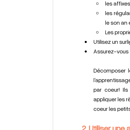
les affixe
les régul
le son an é
Les propri
Utilisez un su
Assurez-vous 
Décomposer le
l’apprentissage
par coeur! Ils
appliquer les r
coeur les petit
2. Utiliser une