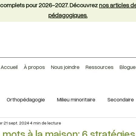
nt complets pour 2026-2027. Découvrez
nos articles 
pédagogiques.
Accueil
À propos
Nous joindre
Ressources
Blogue
Orthopédagogie
Milieu minoritaire
Secondaire
er
21 sept. 2024
4 min de lecture
 mots à la maison: 6 stratégies