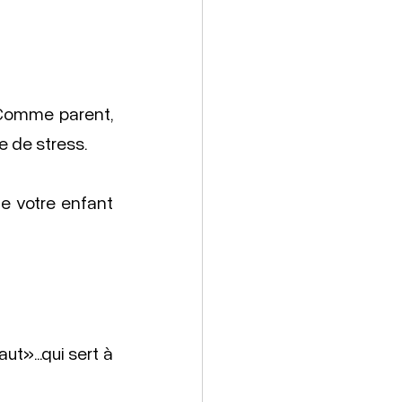
 Comme parent, 
e de stress.
e votre enfant 
t»...qui sert à 