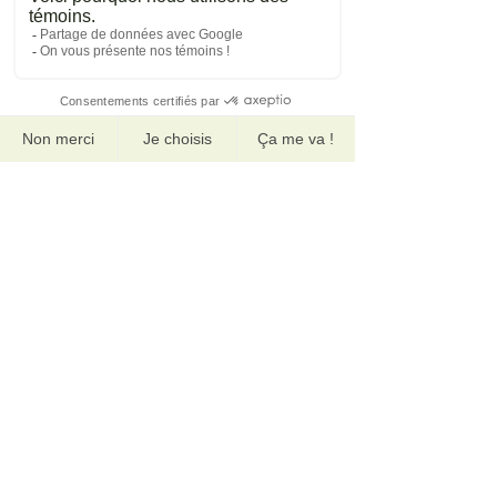
Calendrier de lecture
Voici un document qui propose 25
façons de lire quotidiennement à la
maison, pendant le mois de
décembre. Il y a aussi une page vide
pour y ajouter vos idées.
CONSEIL POUR IMPRESSION: Nous
vous suggérons d'imprimer 4 à 6
feuilles par page afin que les logos