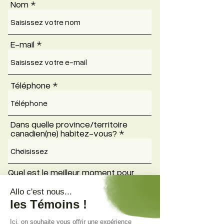
Nom
E-mail
Téléphone
Dans quelle province/territoire
canadien(ne) habitez-vous?
Quel est le meilleur moment pour
O
vous rejoindre?
*
b
Avant-midi
l
Après-midi
i
En soirée
g
La fin de semaine